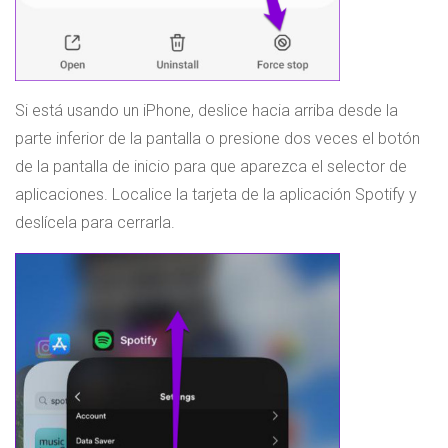
Si está usando un iPhone, deslice hacia arriba desde la
parte inferior de la pantalla o presione dos veces el botón
de la pantalla de inicio para que aparezca el selector de
aplicaciones. Localice la tarjeta de la aplicación Spotify y
deslícela para cerrarla.