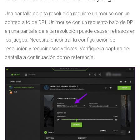
Una pantalla de alta resolución requiere un mouse con un
conteo alto de DPI. Un mouse con un recuento bajo de DPI
en una pantalla de alta resolución puede causar retrasos en
los juegos. Necesita encontrar la configuración de
resolución y reducir esos valores. Verifique la captura de
pantalla a continuación como referencia.