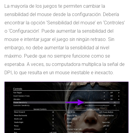
La mayoría de los juegos te permiten cambiar la
sensibilidad del mouse desde la configuración. Debería
encontrar la opción ‘Sensibilidad del mouse’ en ‘Controles’
o ‘Configuración’. Puede aumentar la sensibilidad del
mouse e intentar jugar el juego sin ningún retraso. Sin
embargo, no debe aumentar la sensibilidad al nivel
máximo. Puede que no siempre funcione como se
esperaba. A veces, su computadora multiplica la señal de
DPI, lo que resulta en un mouse inestable e inexacto.