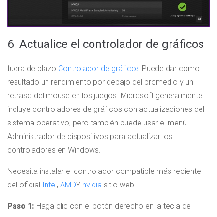
6. Actualice el controlador de gráficos
fuera de plazo
Controlador de gráficos
Puede dar como
resultado un rendimiento por debajo del promedio y un
retraso del mouse en los juegos. Microsoft generalmente
incluye controladores de gráficos con actualizaciones del
sistema operativo, pero también puede usar el menú
Administrador de dispositivos para actualizar los
controladores en Windows.
Necesita instalar el controlador compatible más reciente
del oficial
Intel
,
AMD
Y
nvidia
sitio web
Paso 1:
Haga clic con el botón derecho en la tecla de