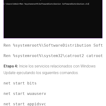
Ren %systemroot%\SoftwareDistribution Softw
Ren %systemroot%\system32\catroot2 catroot2
Etapa 4:
Inicie los servicios relacionados con Windows
Update ejecutando los siguientes comandos.
net start bits
net start wuauserv
net start appidsvc