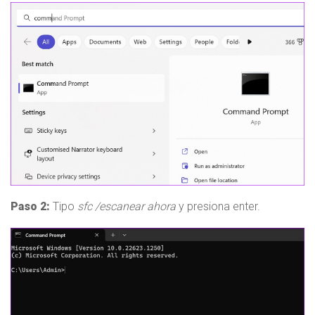
Paso 2:
Tipo
sfc /escanear ahora
y presiona enter.