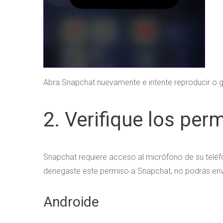
Abra Snapchat nuevamente e intente reproducir o 
2. Verifique los per
Snapchat requiere acceso al micrófono de su teléf
denegaste este permiso a Snapchat, no podrás env
Androide