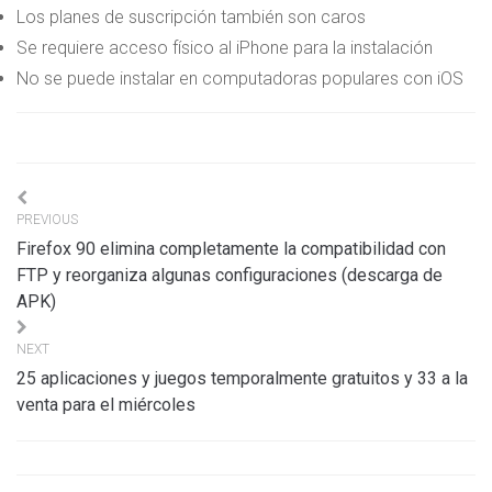
Los planes de suscripción también son caros
Se requiere acceso físico al iPhone para la instalación
No se puede instalar en computadoras populares con iOS
Navigation
PREVIOUS
de
Firefox 90 elimina completamente la compatibilidad con
l’article
FTP y reorganiza algunas configuraciones (descarga de
APK)
NEXT
25 aplicaciones y juegos temporalmente gratuitos y 33 a la
venta para el miércoles