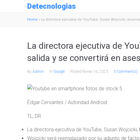
Detecnologias
Home
»
La directora ejecutiva de YouTube, Susan Wojcicki, anuncia
La directora ejecutiva de Yo
salida y se convertirá en ase
By
Admin
In
Google
Posted
février 16, 2023
0 Comment(s)
Édgar Cervantes / Autoridad Android
TL; DR
La directora ejecutiva de YouTube, Susan Wojcicki,
Wojcicki será reemplazado por su adjunto de facto