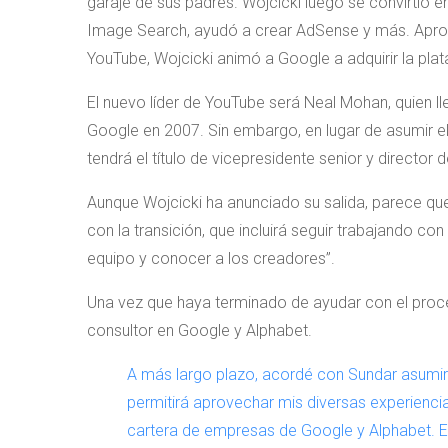
garaje de sus padres. Wojcicki luego se convirtió 
Image Search, ayudó a crear AdSense y más. Apr
YouTube, Wojcicki animó a Google a adquirir la pla
El nuevo líder de YouTube será Neal Mohan, quien l
Google en 2007. Sin embargo, en lugar de asumir el
tendrá el título de vicepresidente senior y director
Aunque Wojcicki ha anunciado su salida, parece que
con la transición, que incluirá seguir trabajando c
equipo y conocer a los creadores”.
Una vez que haya terminado de ayudar con el proce
consultor en Google y Alphabet.
A más largo plazo, acordé con Sundar asumir
permitirá aprovechar mis diversas experiencia
cartera de empresas de Google y Alphabet. 