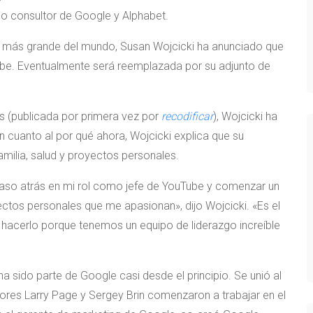
o consultor de Google y Alphabet.
os más grande del mundo, Susan Wojcicki ha anunciado que
ube. Eventualmente será reemplazada por su adjunto de
s (publicada por primera vez por
recodificar
), Wojcicki ha
n cuanto al por qué ahora, Wojcicki explica que su
milia, salud y proyectos personales.
 paso atrás en mi rol como jefe de YouTube y comenzar un
ectos personales que me apasionan», dijo Wojcicki. «Es el
acerlo porque tenemos un equipo de liderazgo increíble
 ha sido parte de Google casi desde el principio. Se unió al
res Larry Page y Sergey Brin comenzaron a trabajar en el