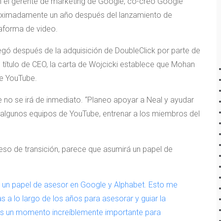
en el gerente de marketing de Google, co-creó Google
oximadamente un año después del lanzamiento de
taforma de video.
legó después de la adquisición de DoubleClick por parte de
 título de CEO, la carta de Wojcicki establece que Mohan
 de YouTube.
 no se irá de inmediato. “Planeo apoyar a Neal y ayudar
on algunos equipos de YouTube, entrenar a los miembros del
so de transición, parece que asumirá un papel de
 un papel de asesor en Google y Alphabet. Esto me
s a lo largo de los años para asesorar y guiar la
Es un momento increíblemente importante para