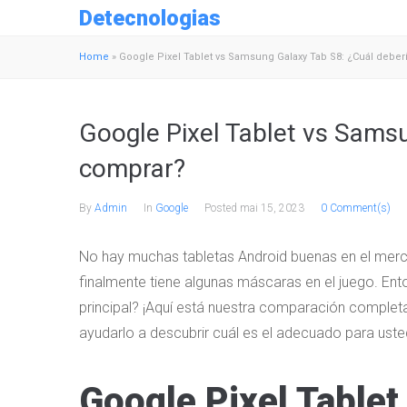
Detecnologias
Home
»
Google Pixel Tablet vs Samsung Galaxy Tab S8: ¿Cuál debe
Google Pixel Tablet vs Sams
comprar?
By
Admin
In
Google
Posted
mai 15, 2023
0 Comment(s)
No hay muchas tabletas Android buenas en el merca
finalmente tiene algunas máscaras en el juego. 
principal? ¡Aquí está nuestra comparación complet
ayudarlo a descubrir cuál es el adecuado para uste
Google Pixel Table