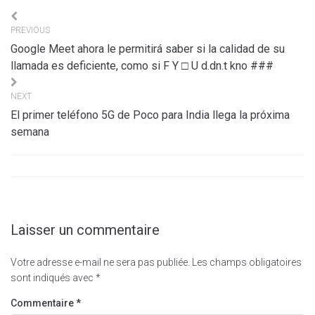
Navigation
PREVIOUS
de
Google Meet ahora le permitirá saber si la calidad de su
l’article
llamada es deficiente, como si F Y □ U d.dn.t kno ###
NEXT
El primer teléfono 5G de Poco para India llega la próxima
semana
Laisser un commentaire
Votre adresse e-mail ne sera pas publiée.
Les champs obligatoires
sont indiqués avec
*
Commentaire
*