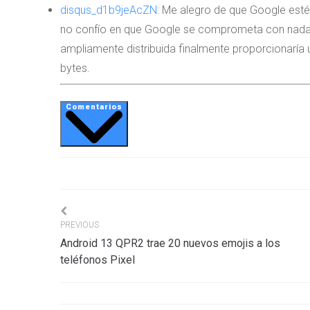
disqus_d1b9jeAcZN
:
Me alegro de que Google esté
no confío en que Google se comprometa con nada, 
ampliamente distribuida finalmente proporcionaría 
bytes.
Comentarios
Navigation
PREVIOUS
Android 13 QPR2 trae 20 nuevos emojis a los
de
teléfonos Pixel
l’article