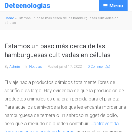
Detecnologias
Menu
Home
»
Estamos un paso más cerca de las hamburguesas cultivadas en
células
Estamos un paso más cerca de las
hamburguesas cultivadas en células
By
Admin
In
Noticias
Posted
juillet 17, 2022
0 Comment(s)
El viaje hacia productos cárnicos totalmente libres de
sacrificio es largo. Hay evidencia de que la producción de
productos animales es una gran pérdida para el planeta.
Para aquellos carnívoros a los que les encanta morder una
hamburguesa de ternera o un sabroso nugget de pollo,
pero que a menudo no pueden contribuir.
Controvertida
forma en que se produce la carne
, hay muchas opciones