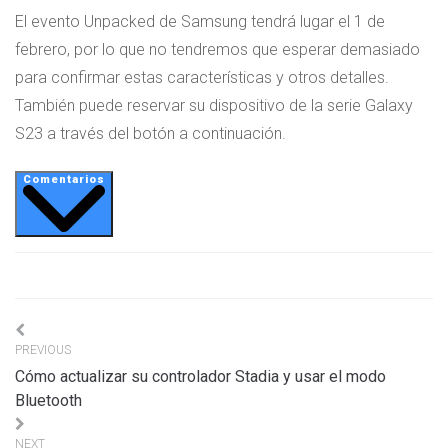
El evento Unpacked de Samsung tendrá lugar el 1 de
febrero, por lo que no tendremos que esperar demasiado
para confirmar estas características y otros detalles.
También puede reservar su dispositivo de la serie Galaxy
S23 a través del botón a continuación.
Comentarios
Navigation
PREVIOUS
de
Cómo actualizar su controlador Stadia y usar el modo
l’article
Bluetooth
NEXT