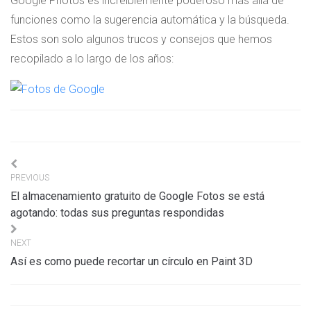
Google Photos es increíblemente poderoso más allá de
funciones como la sugerencia automática y la búsqueda.
Estos son solo algunos trucos y consejos que hemos
recopilado a lo largo de los años:
Navigation
PREVIOUS
de
El almacenamiento gratuito de Google Fotos se está
l’article
agotando: todas sus preguntas respondidas
NEXT
Así es como puede recortar un círculo en Paint 3D