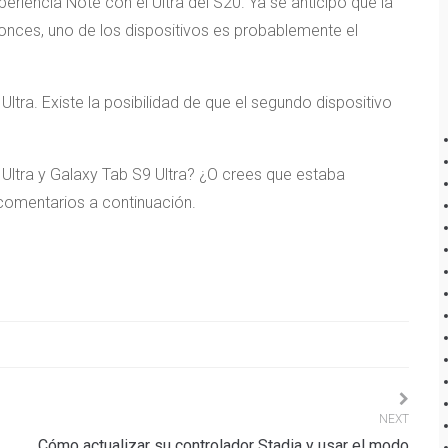
eriencia Note con el Ultra del S20. Ya se anticipó que la
tonces, uno de los dispositivos es probablemente el
tra. Existe la posibilidad de que el segundo dispositivo
Ultra y Galaxy Tab S9 Ultra? ¿O crees que estaba
omentarios a continuación.
NEXT
Cómo actualizar su controlador Stadia y usar el modo