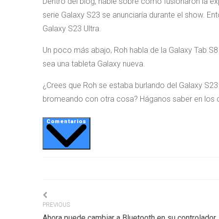
Dentro del blog, hable sobre cómo fusionaron la exp
serie Galaxy S23 se anunciaría durante el show. En
Galaxy S23 Ultra.
Un poco más abajo, Roh habla de la Galaxy Tab S8 Ul
sea una tableta Galaxy nueva.
¿Crees que Roh se estaba burlando del Galaxy S23 
bromeando con otra cosa? Háganos saber en los c
Comentarios
Navigation
PREVIOUS
Ahora puede cambiar a Bluetooth en su controlador