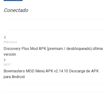
Conectado
Navigation
PREVIOUS
de
Discovery Plus Mod APK (premium / desbloqueado) última
l’article
versión
NEXT
Bowmasters MOD Menú APK v2.14.10 Descarga de APK
para Android