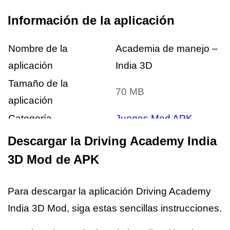
Información de la aplicación
Nombre de la
Academia de manejo –
aplicación
India 3D
Tamaño de la
70 MB
aplicación
Categoría
Juegos Mod APK
Desarrollador
Juegos2win.com
Descargar la Driving Academy India
Precio
Gratis
3D Mod de APK
usuarios del juego
10,000,000+
Requisitos para Android
4.0 o posterior
Para descargar la aplicación Driving Academy
India 3D Mod, siga estas sencillas instrucciones.