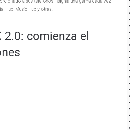
rcionado a sus teléfonos insignia una gama cada vez
al Hub, Music Hub y otras.
 2.0: comienza el
ones