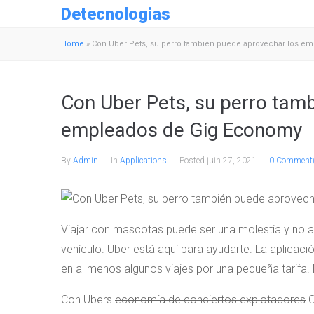
Detecnologias
Home
»
Con Uber Pets, su perro también puede aprovechar los e
Con Uber Pets, su perro tam
empleados de Gig Economy
By
Admin
In
Applications
Posted
juin 27, 2021
0 Comment
Viajar con mascotas puede ser una molestia y no ay
vehículo. Uber está aquí para ayudarte. La aplicaci
en al menos algunos viajes por una pequeña tarifa.
Con Ubers
economía de conciertos explotadores
C