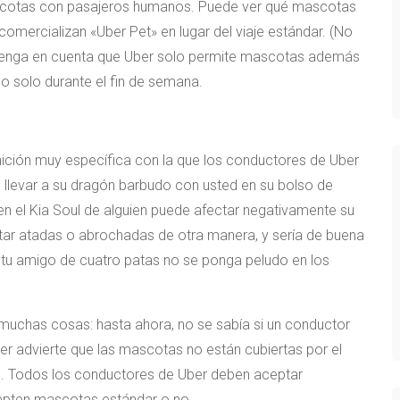
ascotas con pasajeros humanos. Puede ver qué mascotas
comercializan «Uber Pet» en lugar del viaje estándar. (No
. Tenga en cuenta que Uber solo permite mascotas además
mo solo durante el fin de semana.
ición muy específica con la que los conductores de Uber
 llevar a su dragón barbudo con usted en su bolso de
 el Kia Soul de alguien puede afectar negativamente su
tar atadas o abrochadas de otra manera, y sería de buena
e tu amigo de cuatro patas no se ponga peludo en los
 muchas cosas: hasta ahora, no se sabía si un conductor
er advierte que las mascotas no están cubiertas por el
s. Todos los conductores de Uber deben aceptar
cepten mascotas estándar o no.