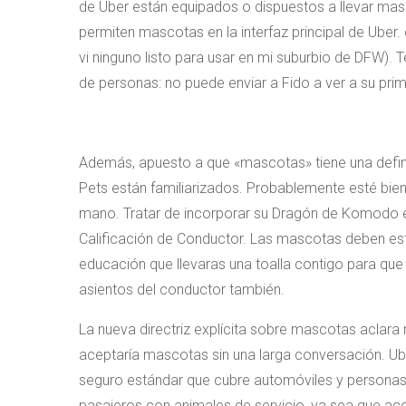
de Uber están equipados o dispuestos a llevar m
permiten mascotas en la interfaz principal de Uber. 
vi ninguno listo para usar en mi suburbio de DFW)
de personas: no puede enviar a Fido a ver a su pri
Además, apuesto a que «mascotas» tiene una defin
Pets están familiarizados. Probablemente esté bien
mano. Tratar de incorporar su Dragón de Komodo en
Calificación de Conductor. Las mascotas deben es
educación que llevaras una toalla contigo para qu
asientos del conductor también.
La nueva directriz explícita sobre mascotas aclara
aceptaría mascotas sin una larga conversación. Ub
seguro estándar que cubre automóviles y persona
pasajeros con animales de servicio, ya sea que a