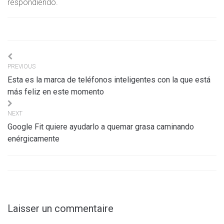
respondiendo.
Navigation
PREVIOUS
de
Esta es la marca de teléfonos inteligentes con la que está
l’article
más feliz en este momento
NEXT
Google Fit quiere ayudarlo a quemar grasa caminando
enérgicamente
Laisser un commentaire