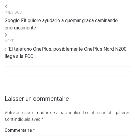
Navigation
PREVIOUS
de
Google Fit quiere ayudarlo a quemar grasa caminando
l’article
enérgicamente
NEXT
✅El teléfono OnePlus, posiblemente OnePlus Nord N200,
llega a la FCC
Laisser un commentaire
Votre adresse e-mail ne sera pas publiée.
Les champs obligatoires
sont indiqués avec
*
Commentaire
*