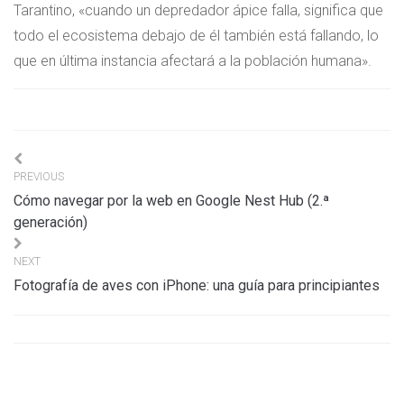
Tarantino, «cuando un depredador ápice falla, significa que
todo el ecosistema debajo de él también está fallando, lo
que en última instancia afectará a la población humana».
Navigation
PREVIOUS
de
Cómo navegar por la web en Google Nest Hub (2.ª
l’article
generación)
NEXT
Fotografía de aves con iPhone: una guía para principiantes