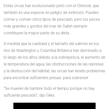
Estas orcas han evolucionado junto con el Chinook, que
también es una especie en peligro de extinción. Pueden
comer y comen otros tipos de pescado, pero los peces
más grandes y gordos del mar de Salish siempre
constituyen la mayor parte de su dieta.
A medida que la cantidad y el tamaño del salmón en los
ríos de Washington y Columbia Británica han disminuido a
lo largo de los años debido a la sobrepesca, el aumento de
la temperatura del agua, las obstrucciones de las represas
y la destrucción del hábitat, las orcas han tenido problemas
para encontrar suficientes presas. para sobrevivir
“Se mueren de hambre todo el tiempo porque no hay
suficiente pescado”, dijo Giles.