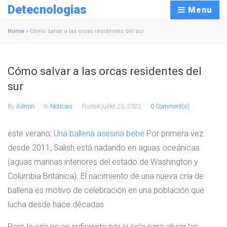
Detecnologias
Menu
Home
»
Cómo salvar a las orcas residentes del sur
Cómo salvar a las orcas residentes del
sur
By
Admin
In
Noticias
Posted
juillet 23, 2022
0 Comment(s)
este verano,
Una ballena asesina bebé
Por primera vez
desde 2011, Salish está nadando en aguas oceánicas
(aguas marinas interiores del estado de Washington y
Columbia Británica). El nacimiento de una nueva cría de
ballena es motivo de celebración en una población que
lucha desde hace décadas
Pero la cría no es suficiente por sí sola para aliviar las