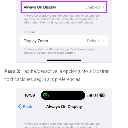
Paso 3:
Habilite/desactive la opción junto a Mostrar
notificaciones según sus preferencias