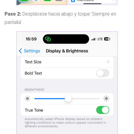
Paso 2:
Desplácese hacia abajo y toque ‘Siempre en
pantalla’.