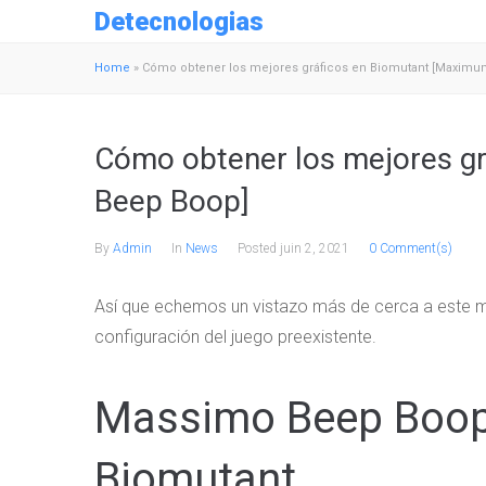
Detecnologias
Home
»
Cómo obtener los mejores gráficos en Biomutant [Maxim
Cómo obtener los mejores g
Beep Boop]
By
Admin
In
News
Posted
juin 2, 2021
0 Comment(s)
Así que echemos un vistazo más de cerca a este 
configuración del juego preexistente.
Massimo Beep Boop a
Biomutant