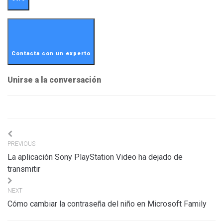
Contacta con un experto
Unirse a la conversación
Navigation
PREVIOUS
de
La aplicación Sony PlayStation Video ha dejado de
l’article
transmitir
NEXT
Cómo cambiar la contraseña del niño en Microsoft Family