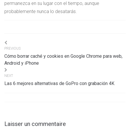
permanezca en su lugar con el tiempo, aunque
probablemente nunca lo desatarás.
Navigation
PREVIOUS
de
Cómo borrar caché y cookies en Google Chrome para web,
l’article
Android y iPhone
NEXT
Las 6 mejores alternativas de GoPro con grabación 4K
Laisser un commentaire