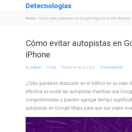
Detecnologias
Home
»
Cómo evitar autopistas en Google Maps en la web, Android
Cómo evitar autopistas en G
iPhone
By
Admin
In
iOS
Posted
février 9, 2023
0 Comment(s)
¿Odia quedarse atascado en el tráfico en su viaje di
efectiva es evitar las autopistas mientras usa Goo
congestionadas y pueden agregar tiempo significativ
autopistas en Google Maps para que sus viajes se