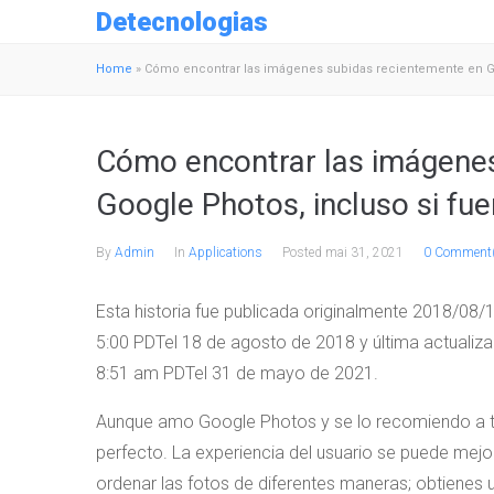
Detecnologias
Home
»
Cómo encontrar las imágenes subidas recientemente en G
Cómo encontrar las imágenes
Google Photos, incluso si f
By
Admin
In
Applications
Posted
mai 31, 2021
0 Comment
Esta historia fue publicada originalmente
2018/08/
5:00 PDT
el 18 de agosto de 2018
y última actualiz
8:51 am PDT
el 31 de mayo de 2021
.
Aunque amo Google Photos y se lo recomiendo a t
perfecto. La experiencia del usuario se puede mej
ordenar las fotos de diferentes maneras; obtienes 