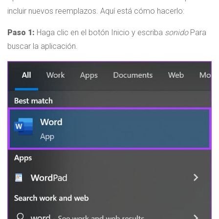
incluir nuevos reemplazos. Aquí está cómo hacerlo:
Paso 1:
Haga clic en el botón Inicio y escriba
sonido
Para
buscar la aplicación.