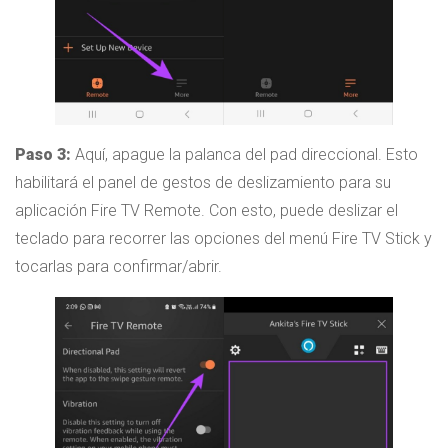
Paso 3:
Aquí, apague la palanca del pad direccional. Esto
habilitará el panel de gestos de deslizamiento para su
aplicación Fire TV Remote. Con esto, puede deslizar el
teclado para recorrer las opciones del menú Fire TV Stick y
tocarlas para confirmar/abrir.