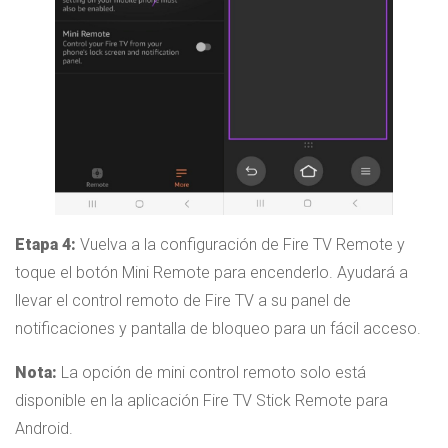
Etapa 4:
Vuelva a la configuración de Fire TV Remote y
toque el botón Mini Remote para encenderlo. Ayudará a
llevar el control remoto de Fire TV a su panel de
notificaciones y pantalla de bloqueo para un fácil acceso.
Nota:
La opción de mini control remoto solo está
disponible en la aplicación Fire TV Stick Remote para
Android.