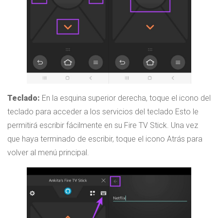
Teclado:
En la esquina superior derecha, toque el icono del
teclado para acceder a los servicios del teclado Esto le
permitirá escribir fácilmente en su Fire TV Stick. Una vez
que haya terminado de escribir, toque el icono Atrás para
volver al menú principal.