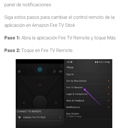
panel de notificaciones.
Siga estos pasos para cambiar el control remoto de la
aplicación en Amazon Fire TV Stick
Paso 1:
Abra la aplicación Fire TV Remote y toque Más.
Paso 2:
Toque en Fire TV Remote.