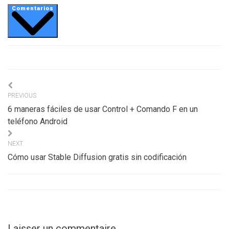
Comentarios
Navigation
PREVIOUS
de
6 maneras fáciles de usar Control + Comando F en un
l’article
teléfono Android
NEXT
Cómo usar Stable Diffusion gratis sin codificación
Laisser un commentaire