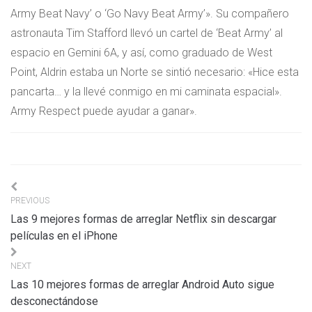
Army Beat Navy’ o ‘Go Navy Beat Army’». Su compañero
astronauta Tim Stafford llevó un cartel de ‘Beat Army’ al
espacio en Gemini 6A, y así, como graduado de West
Point, Aldrin estaba un Norte se sintió necesario: «Hice esta
pancarta… y la llevé conmigo en mi caminata espacial».
Army Respect puede ayudar a ganar».
Navigation
PREVIOUS
de
Las 9 mejores formas de arreglar Netflix sin descargar
l’article
películas en el iPhone
NEXT
Las 10 mejores formas de arreglar Android Auto sigue
desconectándose