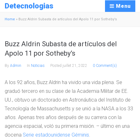
Detecnologias
Menu
Home
»
Buzz Aldrin Subasta de artículos del Apolo 11 por Sotheby’s
Buzz Aldrin Subasta de artículos del
Apolo 11 por Sotheby’s
By
Admin
In
Noticias
Posted
juillet 21, 2022
0 Comment(s)
A los 92 años, Buzz Aldrin ha vivido una vida plena. Se
graduó tercero en su clase de la Academia Militar de EE.
UU., obtuvo un doctorado en Astronáutica del Instituto de
Tecnología de Massachusetts y se unió a la NASA a los 33
años. Apenas tres años después de su carrera con la
agencia espacial, voló su primera misión. – último en una
docena
Serie estadounidense Géminis
.