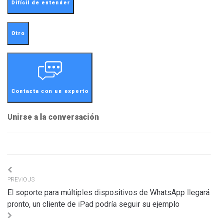
Difícil de entender
Otro
Contacta con un experto
Unirse a la conversación
Navigation
PREVIOUS
de
El soporte para múltiples dispositivos de WhatsApp llegará
l’article
pronto, un cliente de iPad podría seguir su ejemplo