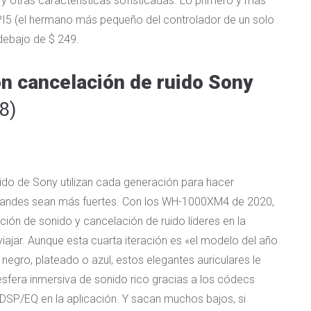
 y otras características sofisticadas. Lo primero y más
 PI5 (el hermano más pequeño del controlador de un solo
 debajo de $ 249.
on cancelación de ruido Sony
8)
ido de Sony utilizan cada generación para hacer
grandes sean más fuertes. Con los WH-1000XM4 de 2020,
ión de sonido y cancelación de ruido líderes en la
viajar. Aunque esta cuarta iteración es «el modelo del año
 negro, plateado o azul, estos elegantes auriculares le
 esfera inmersiva de sonido rico gracias a los códecs
 DSP/EQ en la aplicación. Y sacan muchos bajos, si