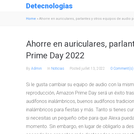
Detecnologias
Home
»
Ahorre en auriculares, parlantes y otros equipos de audio 
Ahorre en auriculares, parlan
Prime Day 2022
By
Admin
In
Noticias
Posted
juillet 13, 2022
0 Comment(s)
Si le gusta cambiar su equipo de audio con la misma
reproducción, Amazon Prime Day será un éxito tras
audífonos inalámbricos, buenos audífonos tradicion
inalámbricos para fiestas y más. Tanto si tienes cu
si necesitas un pequeño orbe para que Alexa pueda
momento. Sin embargo, en lugar de obligarlo a desp