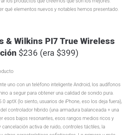
r los productos que creemos que son los mejores.
a ver qué elementos nuevos y notables hemos presentado.
s & Wilkins PI7 True Wireless
ución
$236 (era $399)
te uno con un teléfono inteligente Android, los audífonos
mino a seguir para obtener una calidad de sonido pura.
 aptX (lo siento, usuarios de iPhone, eso los deja fuera),
 del controlador híbrido (una armadura balanceada + una
ner esos bajos resonantes, esos rangos medios ricos y
ancelación activa de ruido, controles táctiles, la