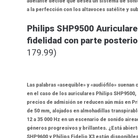
adelante decide que desea un sistema de son
a la perfección con los altavoces satélite y s
Philips SHP9500 Auriculares
fidelidad con parte posterio
179.99)
Las palabras «asequible» y «audiófilo» suenan
en el caso de los auriculares Philips SHP9500, e
precios de admisión se reducen aún más en Pr
de 50 mm, alojados en almohadillas transpirabl
12 a 35 000 Hz en un escenario de sonido airead
géneros progresivos y brillantes. ¿Está abiert
SHP9600 y Philips Fidelio X3 están disponible