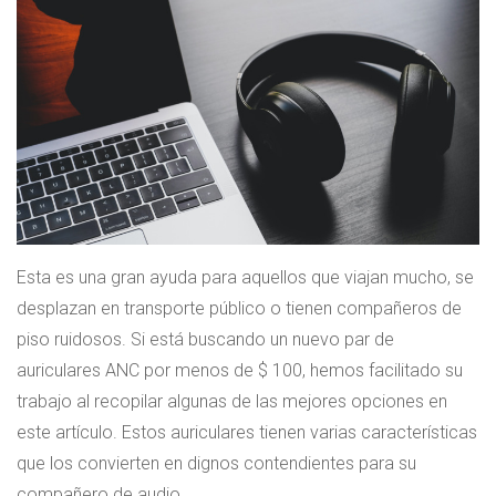
Esta es una gran ayuda para aquellos que viajan mucho, se
desplazan en transporte público o tienen compañeros de
piso ruidosos. Si está buscando un nuevo par de
auriculares ANC por menos de $ 100, hemos facilitado su
trabajo al recopilar algunas de las mejores opciones en
este artículo. Estos auriculares tienen varias características
que los convierten en dignos contendientes para su
compañero de audio.