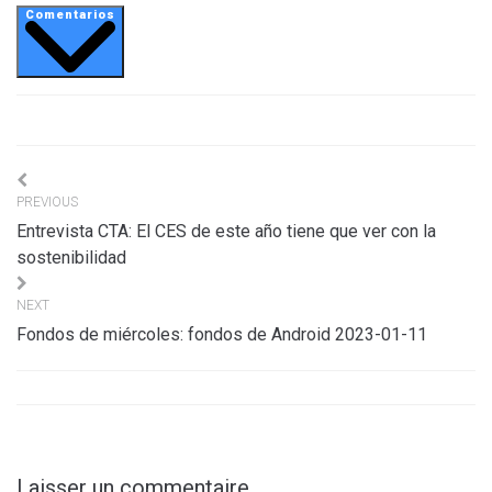
Comentarios
Navigation
PREVIOUS
de
Entrevista CTA: El CES de este año tiene que ver con la
l’article
sostenibilidad
NEXT
Fondos de miércoles: fondos de Android 2023-01-11
Laisser un commentaire