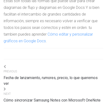
Estas son todas las formas que puede usar para crear
diagramas de flujo y diagramas en Google Docs Y si bien
facilitan el intercambio de grandes cantidades de
información, siempre es necesario volver a verificar que
todos los pasos sean correctos y estén en orden. tu
tambien puedes aprender
Cómo editar y personalizar
gráficos en Google Docs
.
Navigation
PREVIOUS
de
Fecha de lanzamiento, rumores, precio, lo que queremos
l’article
ver
NEXT
Cómo sincronizar Samsung Notes con Microsoft OneNote