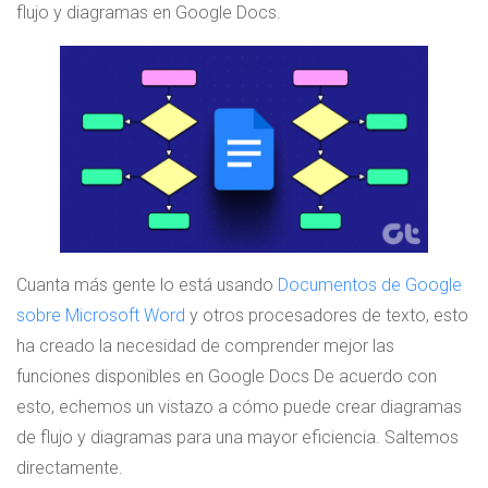
flujo y diagramas en Google Docs.
Cuanta más gente lo está usando
Documentos de Google
sobre Microsoft Word
y otros procesadores de texto, esto
ha creado la necesidad de comprender mejor las
funciones disponibles en Google Docs De acuerdo con
esto, echemos un vistazo a cómo puede crear diagramas
de flujo y diagramas para una mayor eficiencia. Saltemos
directamente.