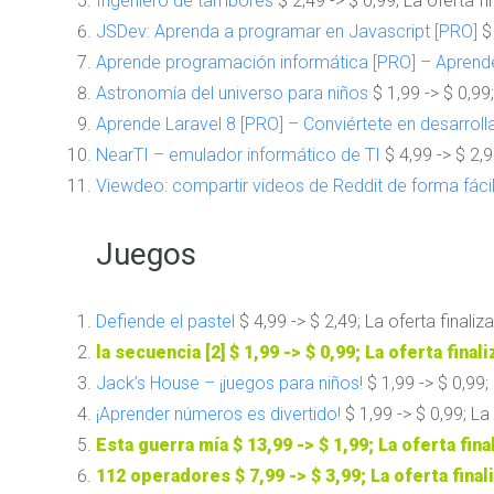
Ingeniero de tambores
$ 2,49 -> $ 0,99; La oferta fi
JSDev: Aprenda a programar en Javascript [PRO]
$ 
Aprende programación informática [PRO] – Aprend
Astronomía del universo para niños
$ 1,99 -> $ 0,99;
Aprende Laravel 8 [PRO] – Conviértete en desarroll
NearTI – emulador informático de TI
$ 4,99 -> $ 2,9
Viewdeo: compartir videos de Reddit de forma fáci
Juegos
Defiende el pastel
$ 4,99 -> $ 2,49; La oferta finaliz
la secuencia [2]
$ 1,99 -> $ 0,99; La oferta final
Jack’s House – ¡juegos para niños!
$ 1,99 -> $ 0,99; 
¡Aprender números es divertido!
$ 1,99 -> $ 0,99; La 
Esta guerra mía
$ 13,99 -> $ 1,99; La oferta fina
112 operadores
$ 7,99 -> $ 3,99; La oferta final