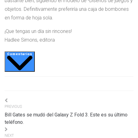
bastante bien, siguiendo el modelo de -Diseños de juegos y
objetos. Definitivamente preferiría una caja de bombones
en forma de hoja sola.
¡Que tengas un día sin rincones!
Hadlee Simons, editora
Comentarios
Navigation
PREVIOUS
de
Bill Gates se mudó del Galaxy Z Fold 3. Este es su último
l’article
teléfono.
NEXT