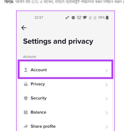
বিঃদ্রঃ
: আপনি যদি iOS এ থাকেন, তাহলে অ্যাকাউন্ট পরিচালনা করুন নির্বাচন করুন।