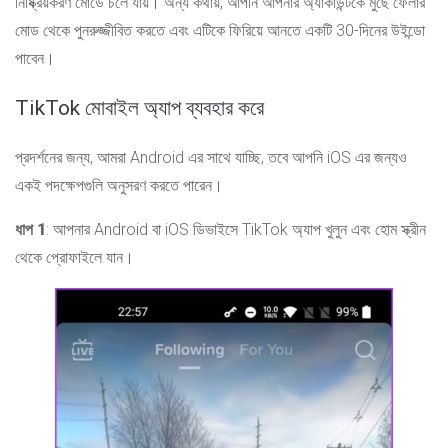
নিষ্ক্রিয়করণ মোডে চলে যায়। অন্য কথায়, আপনি আপনার অ্যাকাউন্টকে মুছে ফেলার
মোড থেকে পুনরুজ্জীবিত করতে এবং এটিকে ফিরিয়ে আনতে একটি 30-দিনের উইন্ডো
পাবেন।
TikTok মোবাইল অ্যাপ ব্যবহার করে
প্রদর্শনের জন্য, আমরা Android এর সাথে যাচ্ছি, তবে আপনি iOS এর জন্যও
একই পদক্ষেপগুলি অনুসরণ করতে পারেন।
ধাপ 1
: আপনার Android বা iOS ডিভাইসে TikTok অ্যাপ খুলুন এবং হোম স্ক্রীন
থেকে প্রোফাইলে যান।