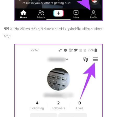
ধাপ ২
: প্রোফাইলের অধীনে, উপরের-ডান কোণায় হ্যামবার্গার আইকনে আলতো
চাপুন।