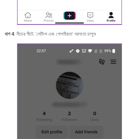
ধাপ 4
: নীচের শীটে, ‘সেটিংস এবং গোপনীয়তা’ আলতো চাপুন৷