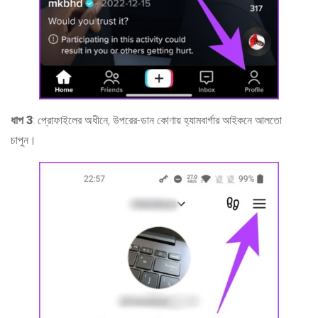
ধাপ 3
: প্রোফাইলের অধীনে, উপরের-ডান কোণায় হ্যামবার্গার আইকনে আলতো
চাপুন।