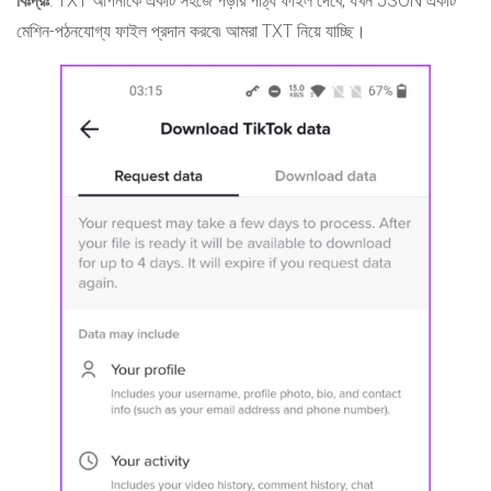
বিঃদ্রঃ
: TXT আপনাকে একটি সহজে পড়ার পাঠ্য ফাইল দেবে, যখন JSON একটি
মেশিন-পঠনযোগ্য ফাইল প্রদান করবে৷ আমরা TXT নিয়ে যাচ্ছি।