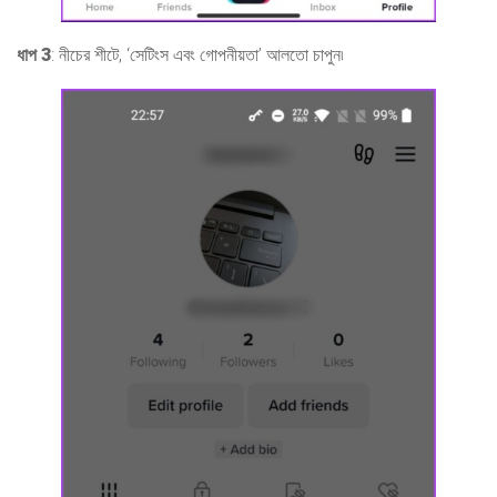
ধাপ 3
: নীচের শীটে, ‘সেটিংস এবং গোপনীয়তা’ আলতো চাপুন৷