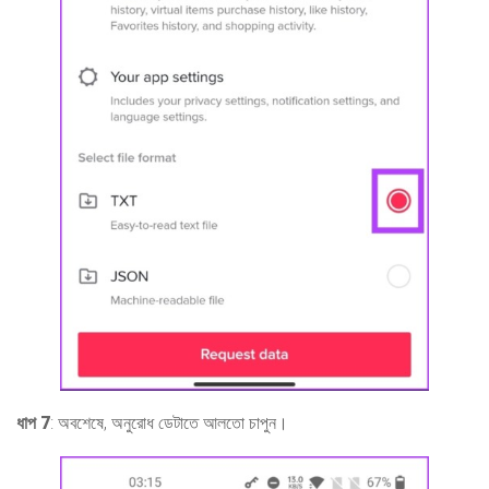
ধাপ 7
: অবশেষে, অনুরোধ ডেটাতে আলতো চাপুন।