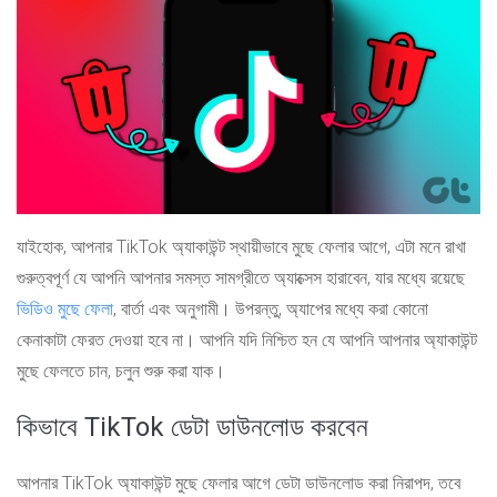
যাইহোক, আপনার TikTok অ্যাকাউন্ট স্থায়ীভাবে মুছে ফেলার আগে, এটা মনে রাখা
গুরুত্বপূর্ণ যে আপনি আপনার সমস্ত সামগ্রীতে অ্যাক্সেস হারাবেন, যার মধ্যে রয়েছে
ভিডিও মুছে ফেলা
, বার্তা এবং অনুগামী। উপরন্তু, অ্যাপের মধ্যে করা কোনো
কেনাকাটা ফেরত দেওয়া হবে না। আপনি যদি নিশ্চিত হন যে আপনি আপনার অ্যাকাউন্ট
মুছে ফেলতে চান, চলুন শুরু করা যাক।
কিভাবে TikTok ডেটা ডাউনলোড করবেন
আপনার TikTok অ্যাকাউন্ট মুছে ফেলার আগে ডেটা ডাউনলোড করা নিরাপদ, তবে